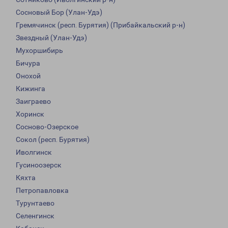
Сосновый Бор (Улан-Удэ)
Гремячинск (респ. Бурятия) (Прибайкальский р-н)
Звездный (Улан-Удэ)
Мухоршибирь
Бичура
Онохой
Кижинга
Заиграево
Хоринск
Сосново-Озерское
Сокол (респ. Бурятия)
Иволгинск
Гусиноозерск
Кяхта
Петропавловка
Турунтаево
Селенгинск