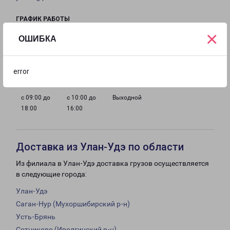
ГРАФИК РАБОТЫ
×
ОШИБКА
с 09:00 до
с 09:00 до
с 09:00 до
с 09:00 до
18:00
18:00
18:00
18:00
error
с 09:00 до
с 10:00 до
Выходной
18:00
16:00
Доставка из Улан-Удэ по области
Из филиала в Улан-Удэ доставка грузов осуществляется
в следующие города:
Улан-Удэ
Саган-Нур (Мухоршибирский р-н)
Усть-Брянь
Сотниково (Иволгинский р-н)