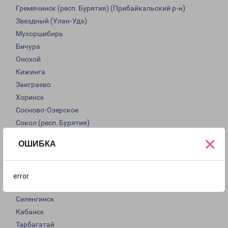
Гремячинск (респ. Бурятия) (Прибайкальский р-н)
Звездный (Улан-Удэ)
Мухоршибирь
Бичура
Онохой
Кижинга
Заиграево
Хоринск
Сосново-Озерское
Сокол (респ. Бурятия)
Иволгинск
×
ОШИБКА
Гусиноозерск
Кяхта
Петропавловка
error
Турунтаево
Селенгинск
Кабанск
Тарбагатай