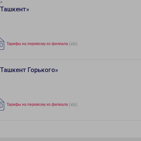
ч»
«Ташкент»
(xls)
Тарифы на перевозку из филиала
«Ташкент Горького»
(xls)
Тарифы на перевозку из филиала