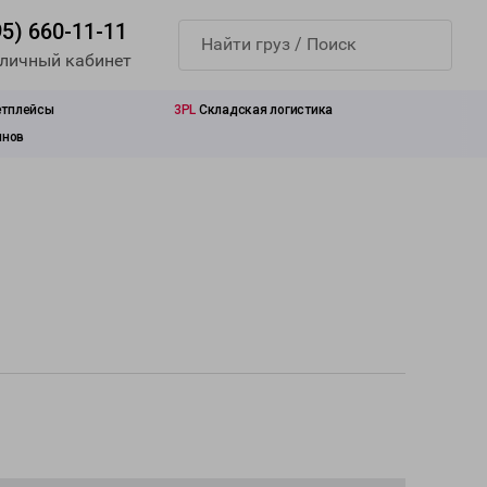
95) 660-11-11
 личный кабинет
етплейсы
3PL
Складская логистика
инов