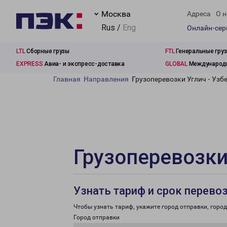
Москва
Адреса
О н
Rus /
Eng
Онлайн-се
LTL
Сборные грузы
FTL
Генеральные гру
EXPRESS
Авиа- и экспресс-доставка
GLOBAL
Международн
Главная
Направления
Грузоперевозки Углич - Узб
Грузоперевозки
Узнать тариф и срок перево
Чтобы узнать тариф, укажите город отправки, город 
Город отправки