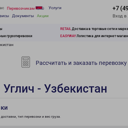
+7 (4
ас
Услуги
Перевозчикам
Вход в
рвисы
Документы
Акции
зы
RETAIL
Доставка в торговые сети и марк
ые грузоперевозки
EASYWAY
Логистика для интернет-магаз
екистан
Рассчитать и заказать перевозку
 Углич - Узбекистан
зки
доставки, тип перевозки и вес груза.