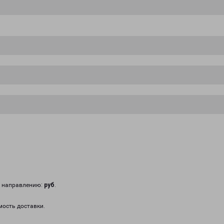
у направлению:
руб
.
мость доставки.