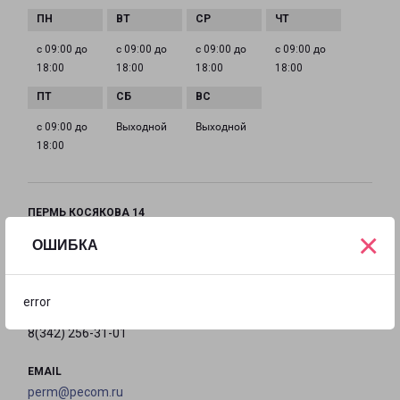
с 09:00 до
с 09:00 до
с 09:00 до
с 09:00 до
18:00
18:00
18:00
18:00
с 09:00 до
Выходной
Выходной
18:00
ПЕРМЬ КОСЯКОВА 14
×
город Пермь, улица Косякова, 14
ОШИБКА
на карте
error
ТЕЛЕФОН
8(342) 256-31-01
EMAIL
perm@pecom.ru