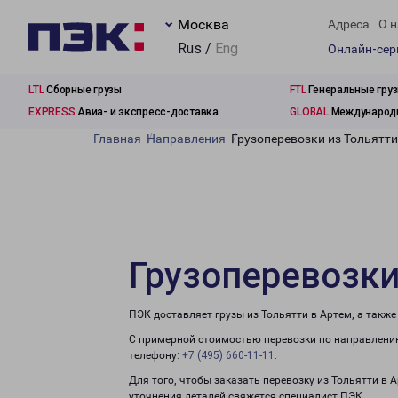
Москва
Адреса
О н
Rus /
Eng
Онлайн-се
LTL
Сборные грузы
FTL
Генеральные гру
EXPRESS
Авиа- и экспресс-доставка
GLOBAL
Международн
Главная
Направления
Грузоперевозки из Тольятти
Грузоперевозки
ПЭК доставляет грузы из Тольятти в Артем, а такж
С примерной стоимостью перевозки по направлению
телефону:
+7 (495) 660-11-11
.
Для того, чтобы заказать перевозку из Тольятти в 
уточнения деталей свяжется специалист ПЭК.