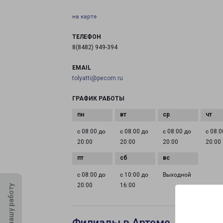
на карте
ТЕЛЕФОН
8(8482) 949-394
EMAIL
tolyatti@pecom.ru
ГРАФИК РАБОТЫ
с 08:00 до
с 08:00 до
с 08:00 до
с 08:0
20:00
20:00
20:00
20:00
с 08:00 до
с 10:00 до
Выходной
20:00
16:00
Оцените нашу работу
Филиалы в Артеме