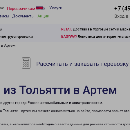
+7 (4
ас
Услуги
Перевозчикам
Вход в
рвисы
Документы
Акции
зы
RETAIL
Доставка в торговые сети и марк
ые грузоперевозки
EASYWAY
Логистика для интернет-магаз
 в Артем
Рассчитать и заказать перевозку
 из Тольятти в Артем
е в другие города России автомобильным и авиатранспортом.
 Тольятти - Артем вы можете ознакомиться на сайте, произвести расчет ст
Артем, в калькуляторе необходимо ввести данные для расчета стоимости дос