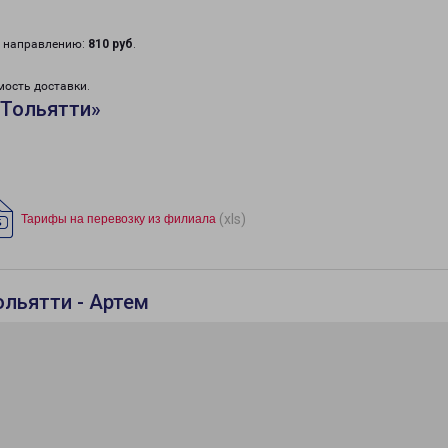
у направлению:
810 руб
.
мость доставки.
«Тольятти»
(xls)
Тарифы на перевозку из филиала
ольятти - Артем