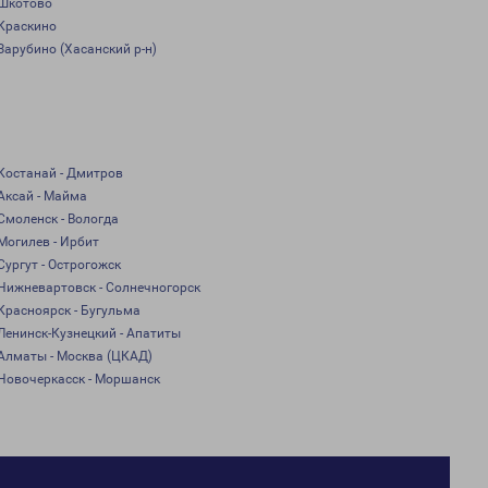
Шкотово
Краскино
Зарубино (Хасанский р-н)
Костанай - Дмитров
Аксай - Майма
Смоленск - Вологда
Могилев - Ирбит
Сургут - Острогожск
Нижневартовск - Солнечногорск
Красноярск - Бугульма
Ленинск-Кузнецкий - Апатиты
Алматы - Москва (ЦКАД)
Новочеркасск - Моршанск