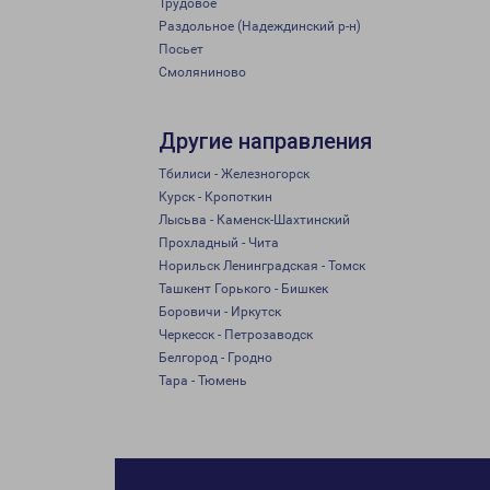
Трудовое
Раздольное (Надеждинский р-н)
Посьет
Смоляниново
Другие направления
Тбилиси - Железногорск
Курск - Кропоткин
Лысьва - Каменск-Шахтинский
Прохладный - Чита
Норильск Ленинградская - Томск
Ташкент Горького - Бишкек
Боровичи - Иркутск
Черкесск - Петрозаводск
Белгород - Гродно
Тара - Тюмень