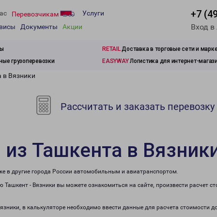
+7 (4
ас
Услуги
Перевозчикам
Вход в
рвисы
Документы
Акции
зы
RETAIL
Доставка в торговые сети и марк
ые грузоперевозки
EASYWAY
Логистика для интернет-магаз
а в Вязники
Рассчитать и заказать перевозку
 из Ташкента в Вязник
кже в другие города России автомобильным и авиатранспортом.
 Ташкент - Вязники вы можете ознакомиться на сайте, произвести расчет 
Вязники, в калькуляторе необходимо ввести данные для расчета стоимости д