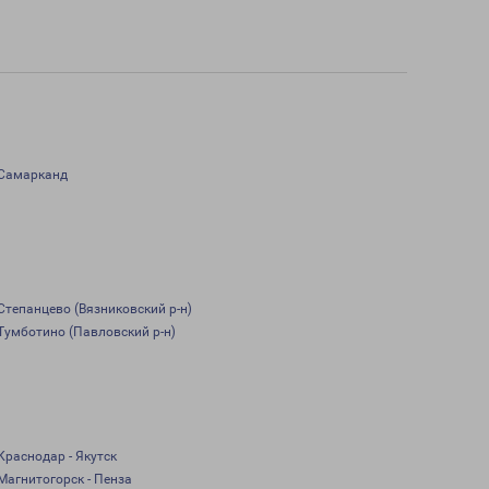
Самарканд
Степанцево (Вязниковский р-н)
Тумботино (Павловский р-н)
Краснодар - Якутск
Магнитогорск - Пенза