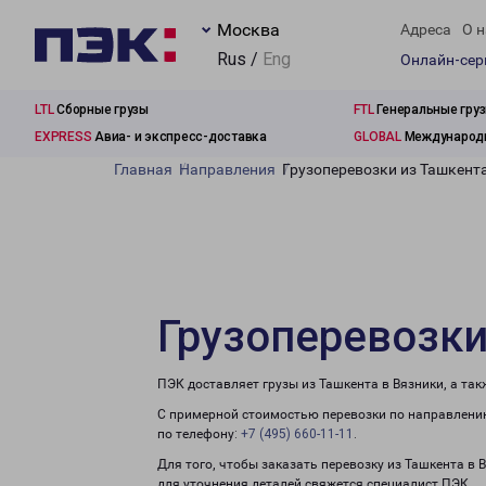
Москва
Адреса
О н
Rus /
Eng
Онлайн-се
LTL
Сборные грузы
FTL
Генеральные гру
EXPRESS
Авиа- и экспресс-доставка
GLOBAL
Международн
Главная
Направления
Грузоперевозки из Ташкент
Грузоперевозки
ПЭК доставляет грузы из Ташкента в Вязники, а та
С примерной стоимостью перевозки по направлению
по телефону:
+7 (495) 660-11-11
.
Для того, чтобы заказать перевозку из Ташкента в 
для уточнения деталей свяжется специалист ПЭК.