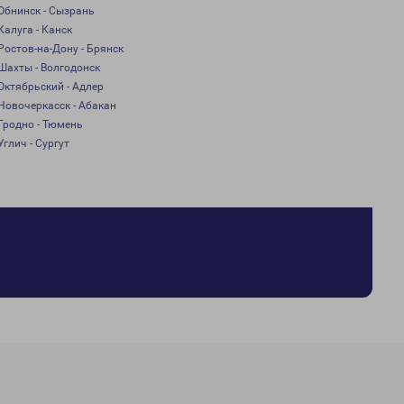
Обнинск - Сызрань
Калуга - Канск
Ростов-на-Дону - Брянск
Шахты - Волгодонск
Октябрьский - Адлер
Новочеркасск - Абакан
Гродно - Тюмень
Углич - Сургут