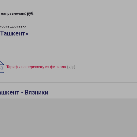
у направлению:
руб
.
мость доставки.
«Ташкент»
(xls)
Тарифы на перевозку из филиала
ашкент - Вязники