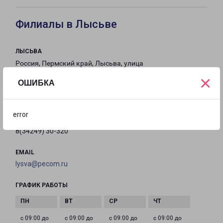
Филиалы в Лысьве
ЛЫСЬВА
Россия, Пермский край, Лысьва, улица
Коммунаров, 27
×
ОШИБКА
на карте
error
ТЕЛЕФОН
8(34249) 30-320
EMAIL
lysva@pecom.ru
ГРАФИК РАБОТЫ
с 09:00 до
с 09:00 до
с 09:00 до
с 09:00 до