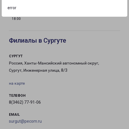
error
с 09:00 до
Выходной
Выходной
18:00
Филиалы в Сургуте
СУРГУТ
Россия, Ханты-Мансийский автономный округ,
Сургут, Инженерная улица, 8/3
на карте
ТЕЛЕФОН
8(3462) 77-91-06
EMAIL
surgut@pecom.ru