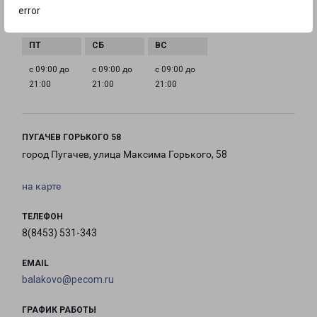
с 09:00 до
с 09:00 до
с 09:00 до
с 09:00 до
error
21:00
21:00
21:00
21:00
с 09:00 до
с 09:00 до
с 09:00 до
21:00
21:00
21:00
ПУГАЧЕВ ГОРЬКОГО 58
город Пугачев, улица Максима Горького, 58
на карте
ТЕЛЕФОН
8(8453) 531-343
EMAIL
balakovo@pecom.ru
ГРАФИК РАБОТЫ