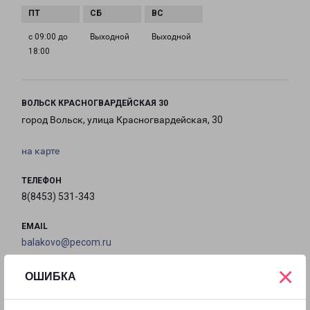
с 09:00 до
Выходной
Выходной
18:00
ВОЛЬСК КРАСНОГВАРДЕЙСКАЯ 30
город Вольск, улица Красногвардейская, 30
на карте
ТЕЛЕФОН
8(8453) 531-343
EMAIL
balakovo@pecom.ru
×
ГРАФИК РАБОТЫ
ОШИБКА