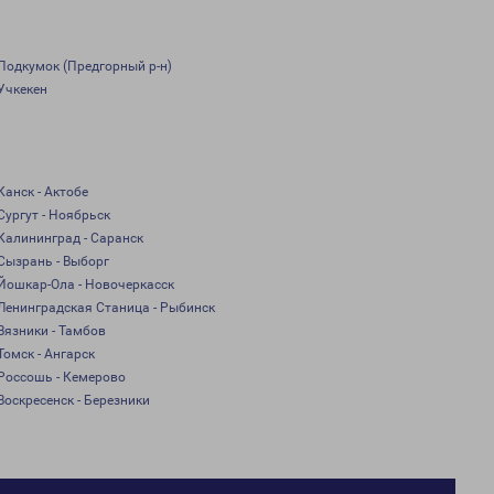
Подкумок (Предгорный р-н)
Учкекен
Канск - Актобе
Сургут - Ноябрьск
Калининград - Саранск
Сызрань - Выборг
Йошкар-Ола - Новочеркасск
Ленинградская Станица - Рыбинск
Вязники - Тамбов
Томск - Ангарск
Россошь - Кемерово
Воскресенск - Березники