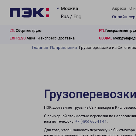
Москва
Адреса
О н
Rus /
Eng
Онлайн-се
LTL
Сборные грузы
FTL
Генеральные гру
EXPRESS
Авиа- и экспресс-доставка
GLOBAL
Международн
Главная
Направления
Грузоперевозки из Сыктывк
Грузоперевозки
ПЭК доставляет грузы из Сыктывкара в Кисловодск
С примерной стоимостью перевозки по направлению
нам по телефону:
+7 (495) 660-11-11
.
Для того, чтобы заказать перевозку из Сыктывкара
вами для уточнения деталей свяжется специалист 