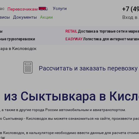
+7 (4
ас
Услуги
Перевозчикам
Вход в
рвисы
Документы
Акции
зы
RETAIL
Доставка в торговые сети и марк
ые грузоперевозки
EASYWAY
Логистика для интернет-магаз
ара в Кисловодск
Рассчитать и заказать перевозку
 из Сыктывкара в Кис
, а также в другие города России автомобильным и авиатранспортом.
 Сыктывкар - Кисловодск вы можете ознакомиться на сайте, произвести ра
 в Кисловодск, в калькуляторе необходимо ввести данные для расчета стоимо
ПЭК.