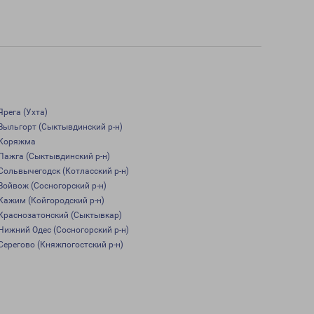
Ярега (Ухта)
Выльгорт (Сыктывдинский р-н)
Коряжма
Пажга (Сыктывдинский р-н)
Сольвычегодск (Котласский р-н)
Войвож (Сосногорский р-н)
Кажим (Койгородский р-н)
Краснозатонский (Сыктывкар)
Нижний Одес (Сосногорский р-н)
Серегово (Княжпогостский р-н)