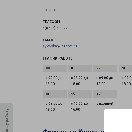
на карте
ТЕЛЕФОН
8(8212) 239-229
EMAIL
syktyvkar@pecom.ru
ГРАФИК РАБОТЫ
с 09:00 до
с 09:00 до
с 09:00 до
с 09:0
18:00
18:00
18:00
18:00
с 09:00 до
с 10:00 до
Выходной
18:00
16:00
Оцените нашу работу
Филиалы в Кисловодске