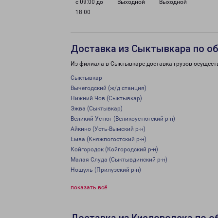
с 09:00 до
Выходной
Выходной
18:00
Доставка из Сыктывкара по о
Из филиала в Сыктывкаре доставка грузов осущест
Сыктывкар
Вычегодский (ж/д станция)
Нижний Чов (Сыктывкар)
Эжва (Сыктывкар)
Великий Устюг (Великоустюгский р-н)
Айкино (Усть-Вымский р-н)
Емва (Княжпогостский р-н)
Койгородок (Койгородский р-н)
Малая Слуда (Сыктывдинский р-н)
Ношуль (Прилузский р-н)
показать всё