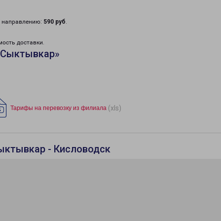
у направлению:
590 руб
.
мость доставки.
«Сыктывкар»
(xls)
Тарифы на перевозку из филиала
ыктывкар - Кисловодск