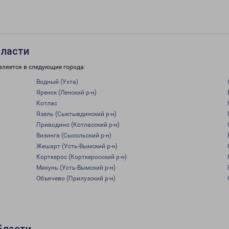
бласти
вляется в следующие города:
Водный (Ухта)
Яренск (Ленский р-н)
Котлас
Язель (Сыктывдинский р-н)
Приводино (Котласский р-н)
Визинга (Сысольский р-н)
Жешарт (Усть-Вымский р-н)
Корткерос (Корткеросский р-н)
Микунь (Усть-Вымский р-н)
Объячево (Прилузский р-н)