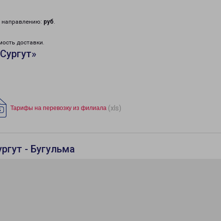
у направлению:
руб
.
мость доставки.
Сургут»
(xls)
Тарифы на перевозку из филиала
ргут - Бугульма