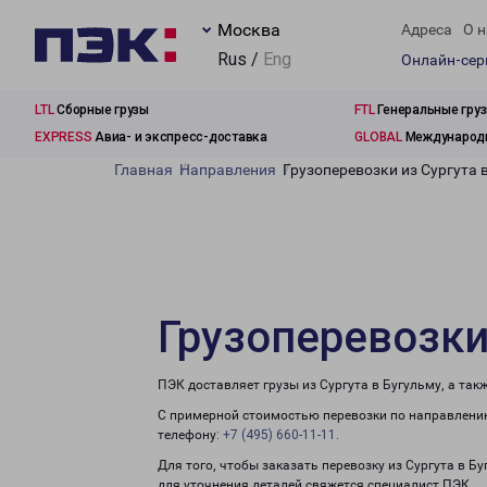
Москва
Адреса
О н
Rus /
Eng
Онлайн-се
LTL
Сборные грузы
FTL
Генеральные гру
EXPRESS
Авиа- и экспресс-доставка
GLOBAL
Международн
Главная
Направления
Грузоперевозки из Сургута 
Грузоперевозки
ПЭК доставляет грузы из Сургута в Бугульму, а та
С примерной стоимостью перевозки по направлению
телефону:
+7 (495) 660-11-11
.
Для того, чтобы заказать перевозку из Сургута в Б
для уточнения деталей свяжется специалист ПЭК.