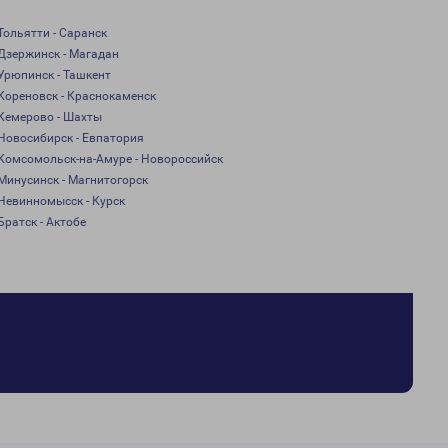
Тольятти - Саранск
Дзержинск - Магадан
Урюпинск - Ташкент
Кореновск - Краснокаменск
Кемерово - Шахты
Новосибирск - Евпатория
Комсомольск-на-Амуре - Новороссийск
Минусинск - Магнитогорск
Невинномысск - Курск
Братск - Актобе