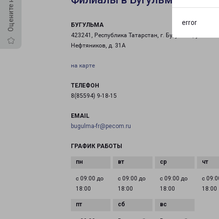
error
БУГУЛЬМА
423241, Республика Татарстан, г. Бугульма, ул.
Нефтяников, д. 31А
на карте
ТЕЛЕФОН
8(85594) 9-18-15
EMAIL
bugulma-fr@pecom.ru
ГРАФИК РАБОТЫ
с 09:00 до
с 09:00 до
с 09:00 до
с 09:0
18:00
18:00
18:00
18:00