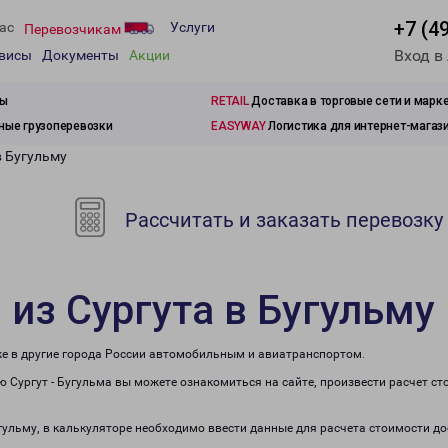
+7 (4
ас
Услуги
Перевозчикам
Вход в
рвисы
Документы
Акции
зы
RETAIL
Доставка в торговые сети и марк
ые грузоперевозки
EASYWAY
Логистика для интернет-магаз
в Бугульму
Рассчитать и заказать перевозку
 из Сургута в Бугульму
кже в другие города России автомобильным и авиатранспортом.
 Сургут - Бугульма вы можете ознакомиться на сайте, произвести расчет с
угульму, в калькуляторе необходимо ввести данные для расчета стоимости д