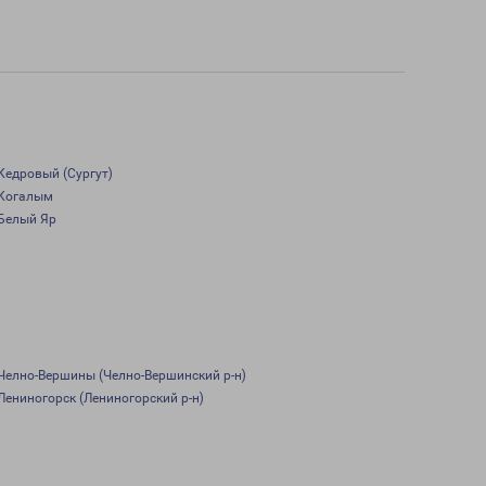
Кедровый (Сургут)
Когалым
Белый Яр
Челно-Вершины (Челно-Вершинский р-н)
Лениногорск (Лениногорский р-н)