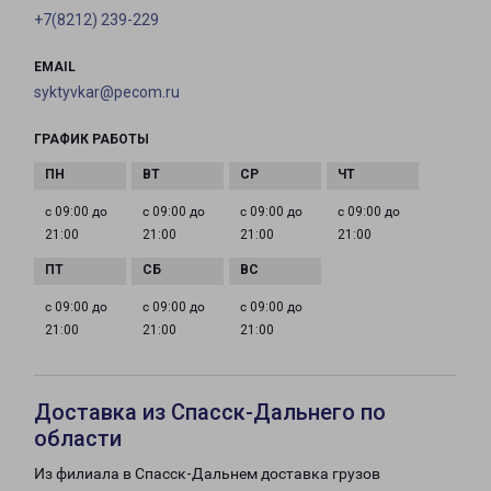
+7(8212) 239-229
EMAIL
syktyvkar@pecom.ru
ГРАФИК РАБОТЫ
с 09:00 до
с 09:00 до
с 09:00 до
с 09:00 до
21:00
21:00
21:00
21:00
с 09:00 до
с 09:00 до
с 09:00 до
21:00
21:00
21:00
Доставка из Спасск-Дальнего по
области
Из филиала в Спасск-Дальнем доставка грузов