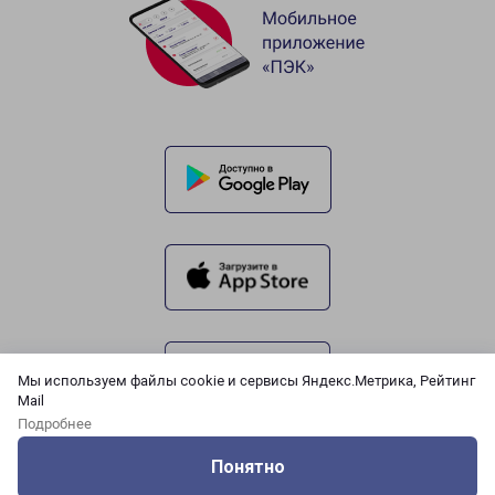
Мы используем файлы cookie и сервисы Яндекс.Метрика, Рейтинг
Mail
Подробнее
Понятно
Оцените нашу работу
Услуги
Сервисы
Меню
Кабинет
Контакты