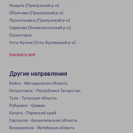
Ношуль (Прилузский р-н)
Объячево (Прилузский р-н)
Прокопьевка (Прилузский р-н)
Серегово (Княжпогостский р-н)
Сосногорск
Усть-Кулом (Усть-Куломский р-н)
показать всё
Другие направления
Бийск - Магаданская область
Острогожск - Республика Татарстан
Тула - Тульская область
Рубцовск - Ереван
Калуга - Пермский край
Серпухов - Архангельская область
Воскресенск - Витебская область