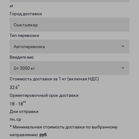
⇄
Город доставки
Сыктывкар
Тип перевозки
Автоперевозка
Введите вес
От 3000 кг
Стоимость доставки за 1 кг (включая НДС)
*
32.6
Ориентировочный срок доставки
**
18 - 18
Дни отправки
пн, ср
* Минимальная стоимость доставки по выбранному
направлению:
руб
.