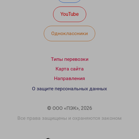
YouTube
Одноклассники
Типы перевозки
Карта сайта
Направления
О защите персональных данных
© ООО «ПЭК», 2026
Все права защищены и охраняются законом