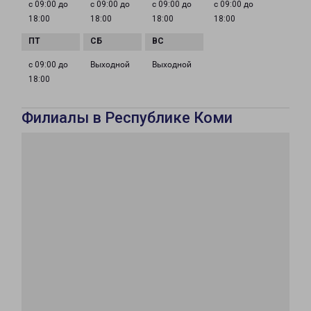
с 09:00 до
с 09:00 до
с 09:00 до
с 09:00 до
18:00
18:00
18:00
18:00
с 09:00 до
Выходной
Выходной
18:00
Филиалы в Республике Коми