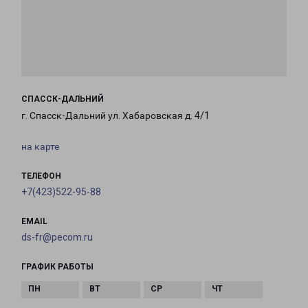
СПАССК-ДАЛЬНИЙ
г. Спасск-Дальний ул. Хабаровская д. 4/1
на карте
ТЕЛЕФОН
+7(423)522-95-88
EMAIL
ds-fr@pecom.ru
ГРАФИК РАБОТЫ