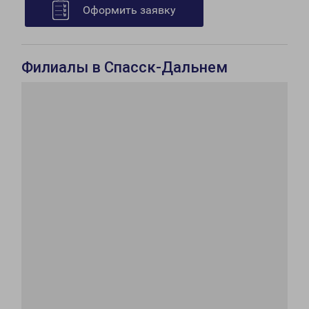
Оформить заявку
Филиалы в Спасск-Дальнем