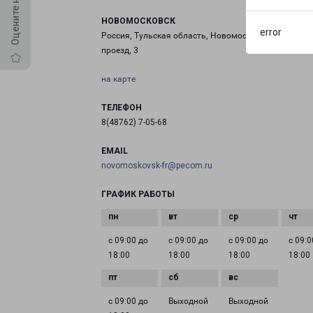
НОВОМОСКОВСК
error
Россия, Тульская область, Новомосковск, Узловски
проезд, 3
на карте
ТЕЛЕФОН
8(48762) 7-05-68
EMAIL
novomoskovsk-fr@pecom.ru
ГРАФИК РАБОТЫ
с 09:00 до
с 09:00 до
с 09:00 до
с 09:0
18:00
18:00
18:00
18:00
с 09:00 до
Выходной
Выходной