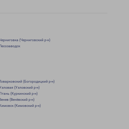
Черниговка (Черниговский р-н)
Лесозаводск
Товарковский (Богородицкий р-н)
Узловая (Узловский р-н)
Птань (Куркинский р-н)
Венев (Венёвский р-н)
Кимовск (Кимовский р-н)