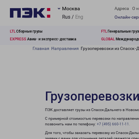
Москва
Адреса
О н
Rus /
Eng
Онлайн-се
LTL
Сборные грузы
FTL
Генеральные гру
EXPRESS
Авиа- и экспресс-доставка
GLOBAL
Международн
Главная
Направления
Грузоперевозки из Спасск-
Грузоперевозки
ПЭК доставляет грузы из Спасск-Дальнего в Новомо
С примерной стоимостью перевозки по направлению
позвонить нам по телефону:
+7 (495) 660-11-11
.
Для того, чтобы заказать перевозку из Спасск-Дал
заявки с вами для уточнения деталей свяжется спе