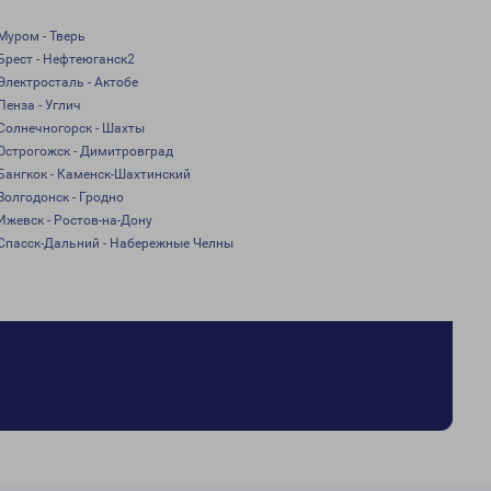
Муром - Тверь
Брест - Нефтеюганск2
Электросталь - Актобе
Пенза - Углич
Солнечногорск - Шахты
Острогожск - Димитровград
Бангкок - Каменск-Шахтинский
Волгодонск - Гродно
Ижевск - Ростов-на-Дону
Спасск-Дальний - Набережные Челны