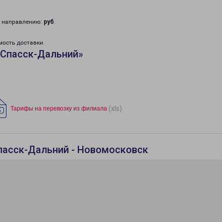
у направлению:
руб
.
мость доставки.
«Спасск-Дальний»
(xls)
Тарифы на перевозку из филиала
пасск-Дальний - Новомосковск