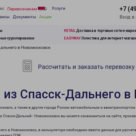
+7 (4
ас
Услуги
Перевозчикам
Вход в
рвисы
Документы
Акции
зы
RETAIL
Доставка в торговые сети и марк
ые грузоперевозки
EASYWAY
Логистика для интернет-магаз
Дальнего в Новомосковск
Рассчитать и заказать перевозку
 из Спасск-Дальнего в
сковск, а также в другие города России автомобильным и авиатранспортом.
 Спасск-Дальний - Новомосковск вы можете ознакомиться на сайте, произв
ьнего в Новомосковск, в калькуляторе необходимо ввести данные для расчет
циалист ПЭК.