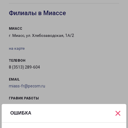
Филиалы в Миассе
МИАСС
г. Миасс, ул. Хлебозаводская, 1А/2
на карте
ТЕЛЕФОН
8 (3513) 289-604
EMAIL
miass-fr@pecom.ru
ГРАФИК РАБОТЫ
×
ОШИБКА
с 09:00 до
с 09:00 до
с 09:00 до
с 09:00 до
18:00
18:00
18:00
18:00