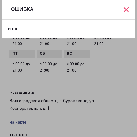
volgograd@pecom.ru
×
ОШИБКА
ГРАФИК РАБОТЫ
error
с 09:00 до
с 09:00 до
с 09:00 до
с 09:00 до
21:00
21:00
21:00
21:00
с 09:00 до
с 09:00 до
с 09:00 до
21:00
21:00
21:00
СУРОВИКИНО
Волгоградская область, г. Суровикино, ул.
Кооперативная, д. 1
на карте
ТЕЛЕФОН