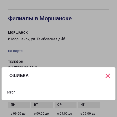
Филиалы в Моршанске
МОРШАНСК
г. Моршанск, ул. Тамбовская д.46
на карте
ТЕЛЕФОН
8(47533) 20-32-3
×
ОШИБКА
EMAIL
morshansk-fr@pecom.ru
error
ГРАФИК РАБОТЫ
с 09:00 до
с 09:00 до
с 09:00 до
с 09:00 до