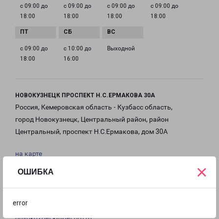
с 09:00 до
с 09:00 до
с 09:00 до
с 09:00 до
18:00
18:00
18:00
18:00
с 09:00 до
с 10:00 до
Выходной
18:00
16:00
НОВОКУЗНЕЦК ПРОСПЕКТ Н.С.ЕРМАКОВА 30А
Россия, Кемеровская область - Кузбасс область,
город Новокузнецк, Центральный район, район
Центральный, проспект Н.С.Ермакова, дом 30А
на карте
×
ОШИБКА
ТЕЛЕФОН
8(3843) 991-939
error
EMAIL
novokuzneck@pecom.ru