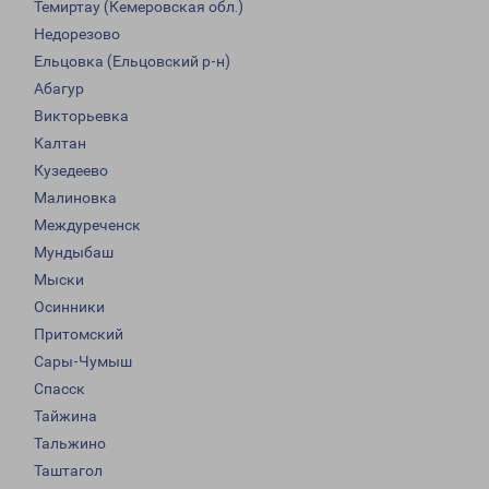
Темиртау (Кемеровская обл.)
Недорезово
Ельцовка (Ельцовский р-н)
Абагур
Викторьевка
Калтан
Кузедеево
Малиновка
Междуреченск
Мундыбаш
Мыски
Осинники
Притомский
Сары-Чумыш
Спасск
Тайжина
Тальжино
Таштагол