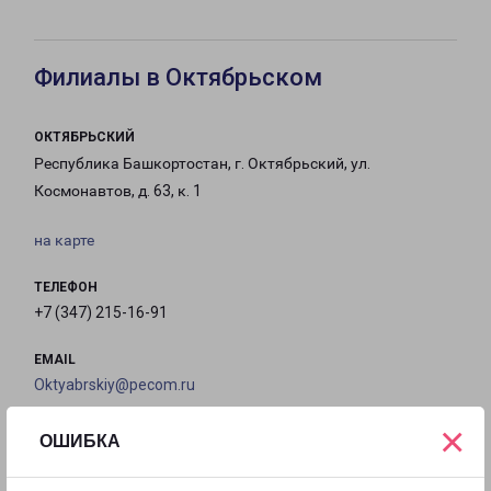
Филиалы в Октябрьском
ОКТЯБРЬСКИЙ
Республика Башкортостан, г. Октябрьский, ул.
Космонавтов, д. 63, к. 1
на карте
ТЕЛЕФОН
+7 (347) 215-16-91
EMAIL
Oktyabrskiy@pecom.ru
×
ГРАФИК РАБОТЫ
ОШИБКА