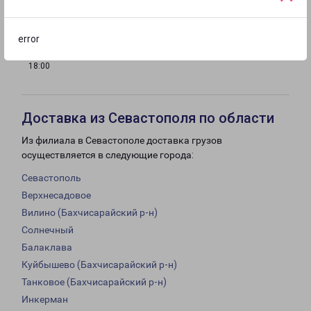
18:00
18:00
18:00
18:00
error
с 09:00 до
Выходной
Выходной
18:00
Доставка из Севастополя по области
Из филиала в Севастополе доставка грузов
осуществляется в следующие города:
Севастополь
Верхнесадовое
Вилино (Бахчисарайский р-н)
Солнечный
Балаклава
Куйбышево (Бахчисарайский р-н)
Танковое (Бахчисарайский р-н)
Инкерман