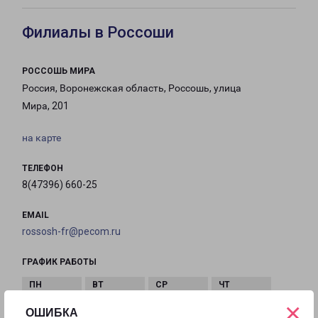
Филиалы в Россоши
РОССОШЬ МИРА
Россия, Воронежская область, Россошь, улица
Мира, 201
на карте
ТЕЛЕФОН
8(47396) 660-25
EMAIL
rossosh-fr@pecom.ru
ГРАФИК РАБОТЫ
×
с 09:00 до
с 09:00 до
с 09:00 до
с 09:00 до
ОШИБКА