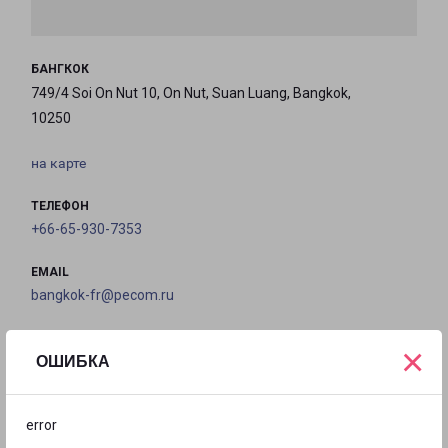
БАНГКОК
749/4 Soi On Nut 10, On Nut, Suan Luang, Bangkok,
10250
на карте
ТЕЛЕФОН
+66-65-930-7353
EMAIL
bangkok-fr@pecom.ru
ГРАФИК РАБОТЫ
×
ОШИБКА
с 10:00 до
с 10:00 до
с 10:00 до
с 10:00 до
error
18:00
18:00
18:00
18:00