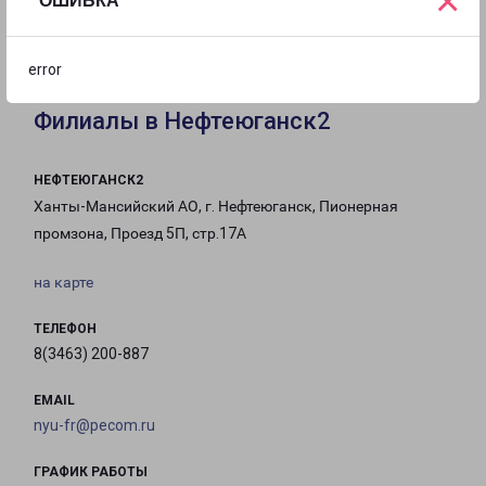
×
ОШИБКА
с 10:00 до
с 10:00 до
Выходной
20:00
17:00
error
Филиалы в Нефтеюганск2
НЕФТЕЮГАНСК2
Ханты-Мансийский АО, г. Нефтеюганск, Пионерная
промзона, Проезд 5П, стр.17А
на карте
ТЕЛЕФОН
8(3463) 200-887
EMAIL
nyu-fr@pecom.ru
ГРАФИК РАБОТЫ