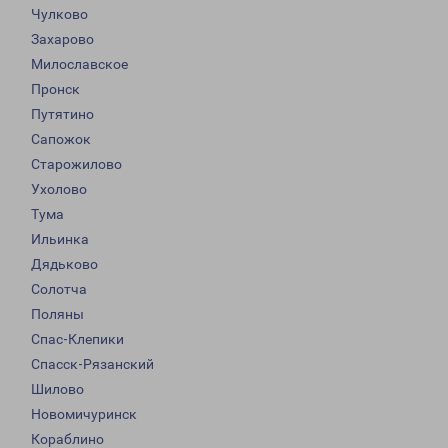
Чулково
Захарово
Милославское
Пронск
Путятино
Сапожок
Старожилово
Ухолово
Тума
Ильинка
Дядьково
Солотча
Поляны
Спас-Клепики
Спасск-Рязанский
Шилово
Новомичуринск
Кораблино