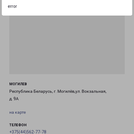
error
МОГИЛЕВ
Республика Беларусь, г. Могилёв,ул. Вокзальная,
д. 9А
на карте
ТЕЛЕФОН
+375(44)562-77-78