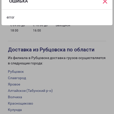
×
ОШИБКА
с 09:00 до
с 09:00 до
с 09:00 до
с 09:00 до
18:00
18:00
18:00
18:00
error
с 09:00 до
с 10:00 до
Выходной
18:00
16:00
Доставка из Рубцовска по области
Из филиала в Рубцовске доставка грузов осуществляется
в следующие города:
Рубцовск
Славгород
Яровое
Алтайское (Табунский р-н)
Волчиха
Краснощеково
Кулунда