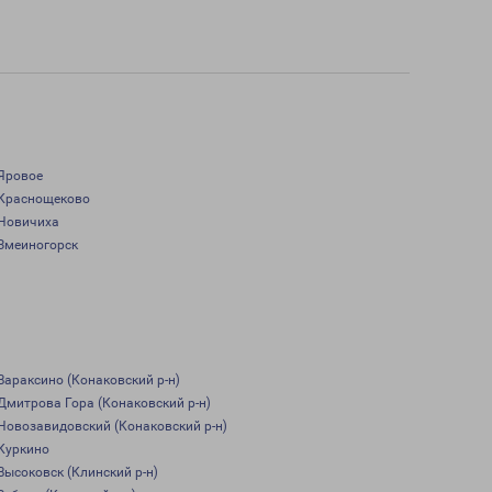
Яровое
Краснощеково
Новичиха
Змеиногорск
Вараксино (Конаковский р-н)
Дмитрова Гора (Конаковский р-н)
Новозавидовский (Конаковский р-н)
Куркино
Высоковск (Клинский р-н)