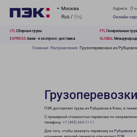
Москва
Адреса
О н
Rus /
Eng
Онлайн-се
LTL
Сборные грузы
FTL
Генеральные гру
EXPRESS
Авиа- и экспресс-доставка
GLOBAL
Международн
Главная
Направления
Грузоперевозки из Рубцовск
Грузоперевозки
ПЭК доставляет грузы из Рубцовска в Клин, а такж
С примерной стоимостью перевозки по направлению
телефону:
+7 (495) 660-11-11
.
Для того, чтобы заказать перевозку из Рубцовска в
уточнения деталей свяжется специалист ПЭК.