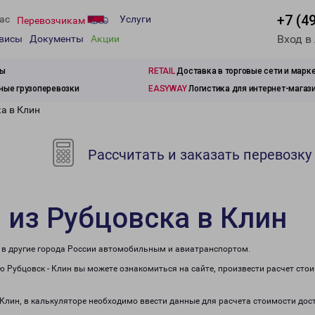
+7 (4
ас
Услуги
Перевозчикам
Вход в
рвисы
Документы
Акции
зы
RETAIL
Доставка в торговые сети и марк
ые грузоперевозки
EASYWAY
Логистика для интернет-магаз
а в Клин
Рассчитать и заказать перевозку
 из Рубцовска в Клин
е в другие города России автомобильным и авиатранспортом.
 Рубцовск - Клин вы можете ознакомиться на сайте, произвести расчет сто
 Клин, в калькуляторе необходимо ввести данные для расчета стоимости дос