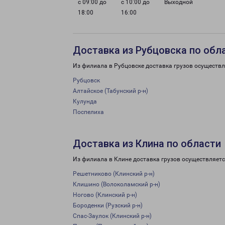
с 09:00 до
с 10:00 до
Выходной
18:00
16:00
Доставка из Рубцовска по обл
Из филиала в Рубцовске доставка грузов осуществл
Рубцовск
Алтайское (Табунский р-н)
Кулунда
Поспелиха
Доставка из Клина по области
Из филиала в Клине доставка грузов осуществляетс
Решетниково (Клинский р-н)
Клишино (Волоколамский р-н)
Ногово (Клинский р-н)
Бороденки (Рузский р-н)
Спас-Заулок (Клинский р-н)