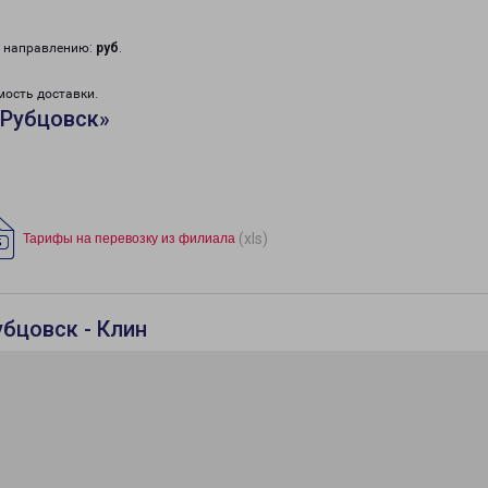
у направлению:
руб
.
мость доставки.
«Рубцовск»
(xls)
Тарифы на перевозку из филиала
бцовск - Клин