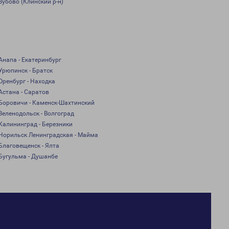
Зубово (Клинский р-н)
Анапа - Екатеринбург
Урюпинск - Братск
Оренбург - Находка
Астана - Саратов
Боровичи - Каменск-Шахтинский
Зеленодольск - Волгоград
Калининград - Березники
Норильск Ленинградская - Майма
Благовещенск - Ялта
Бугульма - Душанбе