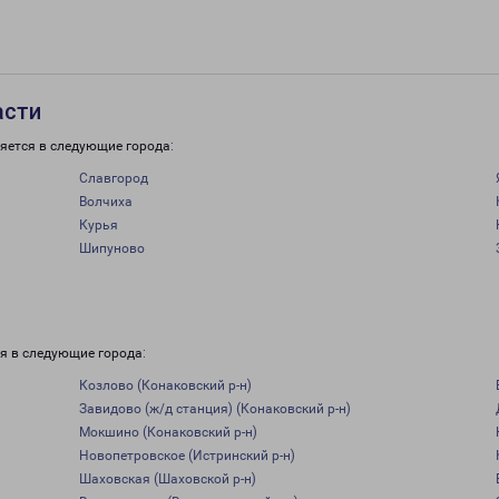
асти
яется в следующие города:
Славгород
Волчиха
Курья
Шипуново
я в следующие города:
Козлово (Конаковский р-н)
Завидово (ж/д станция) (Конаковский р-н)
Мокшино (Конаковский р-н)
Новопетровское (Истринский р-н)
Шаховская (Шаховской р-н)