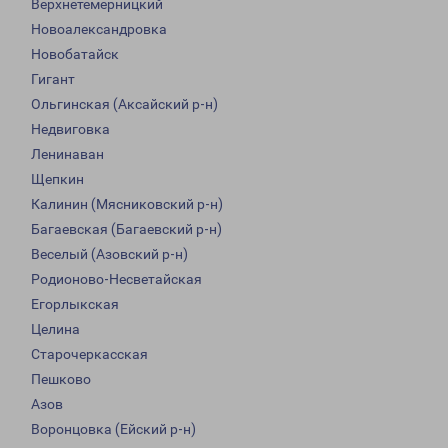
Верхнетемерницкий
Новоалександровка
Новобатайск
Гигант
Ольгинская (Аксайский р-н)
Недвиговка
Ленинаван
Щепкин
Калинин (Мясниковский р-н)
Багаевская (Багаевский р-н)
Веселый (Азовский р-н)
Родионово-Несветайская
Егорлыкская
Целина
Старочеркасская
Пешково
Азов
Воронцовка (Ейский р-н)