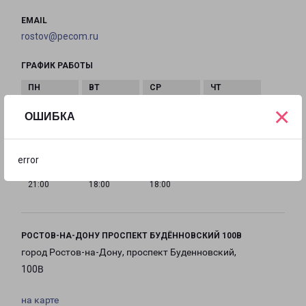
EMAIL
rostov@pecom.ru
ГРАФИК РАБОТЫ
×
с 10:00 до
с 10:00 до
с 10:00 до
с 10:00 до
ОШИБКА
21:00
21:00
21:00
21:00
error
с 09:00 до
с 10:00 до
с 10:00 до
21:00
18:00
18:00
РОСТОВ-НА-ДОНУ ПРОСПЕКТ БУДЁННОВСКИЙ 100В
город Ростов-на-Дону, проспект Буденновский,
100В
на карте