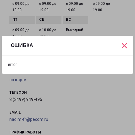
с 09:00 до
с 09:00 до
с 09:00 до
с 09:00 до
19:00
19:00
19:00
19:00
с 09:00 до
с 10:00 до
Выходной
19:00
16:00
×
ОШИБКА
НАДЫМ
error
ЯНАО, г. Надым, ул. 8-й Проезд, База СУ-6
на карте
ТЕЛЕФОН
8 (3499) 949-495
EMAIL
nadim-fr@pecom.ru
ГРАФИК РАБОТЫ