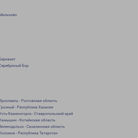
Мильково
Беркакит
Серебряный Бор
Ярославль - Ростовская область
Грозный - Республика Хакасия
Усть-Каменогорск - Ставропольский край
Камышин - Котайкская область
Зеленодольск - Сахалинская область
Коломна - Республика Татарстан