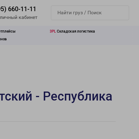
95) 660-11-11
 личный кабинет
етплейсы
3PL
Складская логистика
инов
ский - Республика