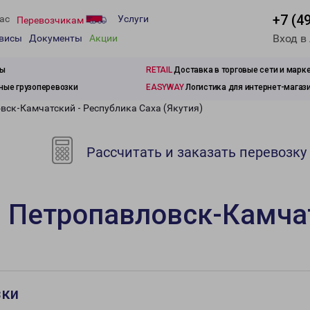
+7 (4
ас
Услуги
Перевозчикам
Вход в
рвисы
Документы
Акции
зы
RETAIL
Доставка в торговые сети и марк
ые грузоперевозки
EASYWAY
Логистика для интернет-магаз
вск-Камчатский - Республика Саха (Якутия)
Рассчитать и заказать перевозку
 Петропавловск-Камчат
зки