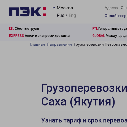
Москва
Адреса
О н
Rus /
Eng
Онлайн-се
LTL
Сборные грузы
FTL
Генеральные гру
EXPRESS
Авиа- и экспресс-доставка
GLOBAL
Международн
Главная
Направления
Грузоперевозки Петропавло
Грузоперевозки
Саха (Якутия)
Узнать тариф и срок перево