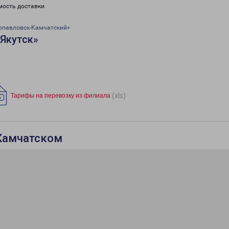
мость доставки.
опавловск-Камчатский»
Якутск»
(xls)
Тарифы на перевозку из филиала
Камчатском