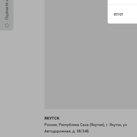
error
ЯКУТСК
Россия, Республика Саха (Якутия), г. Якутск, ул.
Автодорожная, д. 38/34Б