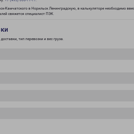
ну:
+7 (495) 660-11-11
.
вск-Камчатского в Норильск Ленинградскую, в калькуляторе необходимо ввес
алей свяжется специалист ПЭК.
зки
доставки, тип перевозки и вес груза.