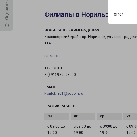
Филиалы в Норильске Лени
error
НОРИЛЬСК ЛЕНИНГРАДСКАЯ
Красноярский край, гор. Норильск, ул.Ленинградская
11А
на карте
ТЕЛЕФОН
8 (391) 989 -98 -00
EMAIL
Norilsk-fr01@pecom.ru
ГРАФИК РАБОТЫ
с 09:00 до
с 09:00 до
с 09:00 до
с 09:0
19:00
19:00
19:00
19:00