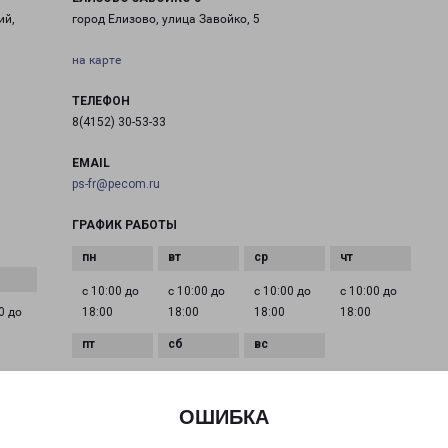
ий,
город Елизово, улица Завойко, 5
на карте
ТЕЛЕФОН
8(4152) 30-53-33
EMAIL
ps-fr@pecom.ru
ГРАФИК РАБОТЫ
с 10:00 до
с 10:00 до
с 10:00 до
с 10:00 до
0 до
18:00
18:00
18:00
18:00
с 10:00 до
с 11:00 до
Выходной
18:00
15:00
ОШИБКА