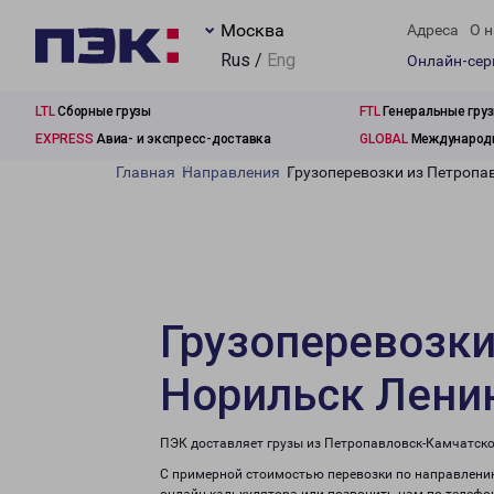
Москва
Адреса
О н
Rus /
Eng
Онлайн-се
LTL
Сборные грузы
FTL
Генеральные гру
EXPRESS
Авиа- и экспресс-доставка
GLOBAL
Международн
Главная
Направления
Грузоперевозки из Петропа
Грузоперевозки
Норильск Лени
ПЭК доставляет грузы из Петропавловск-Камчатско
С примерной стоимостью перевозки по направлению