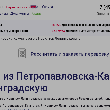
+7 (4
ас
Услуги
Перевозчикам
Вход в
рвисы
Документы
Акции
зы
RETAIL
Доставка в торговые сети и марк
ые грузоперевозки
EASYWAY
Логистика для интернет-магаз
вловска-Камчатского в Норильск Ленинградскую
Рассчитать и заказать перевозку
 из Петропавловска-Ка
нградскую
го в Норильск Ленинградскую, а также в другие города России автомобильн
 Петропавловск-Камчатский - Норильск Ленинградская вы можете ознакоми