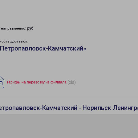
у направлению:
руб
.
мость доставки.
«Петропавловск-Камчатский»
(xls)
Тарифы на перевозку из филиала
етропавловск-Камчатский - Норильск Ленинг