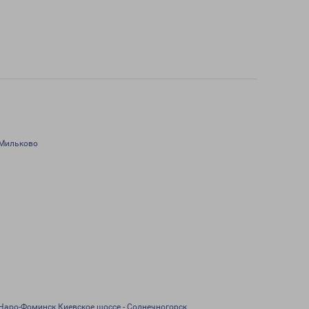
Мильково
Наро-Фоминск Киевское шоссе - Солнечногорск