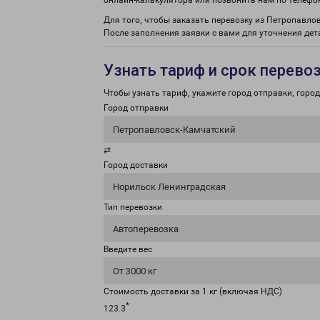
онлайн-калькулятора или позвонить нам по телефо
Для того, чтобы заказать перевозку из Петропавло
После заполнения заявки с вами для уточнения дет
Узнать тариф и срок перево
Чтобы узнать тариф, укажите город отправки, город 
Город отправки
Петропавловск-Камчатский
⇄
Город доставки
Норильск Ленинградская
Тип перевозки
Автоперевозка
Введите вес
От 3000 кг
Стоимость доставки за 1 кг (включая НДС)
*
123.3