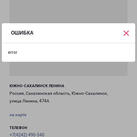
×
ОШИБКА
error
ЮЖНО-САХАЛИНСК ЛЕНИНА
Россия, Сахалинская область, Южно-Сахалинск,
улица Ленина, 474А
на карте
ТЕЛЕФОН
+7(4242) 490-540