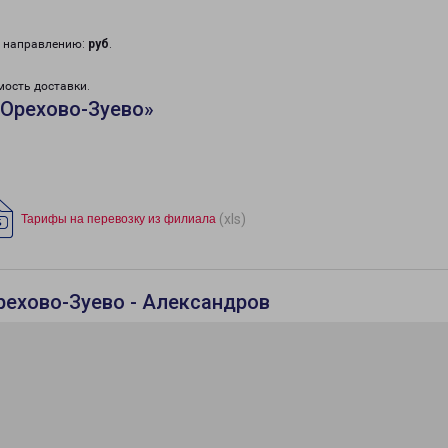
у направлению:
руб
.
мость доставки.
«Орехово-Зуево»
(xls)
Тарифы на перевозку из филиала
рехово-Зуево - Александров