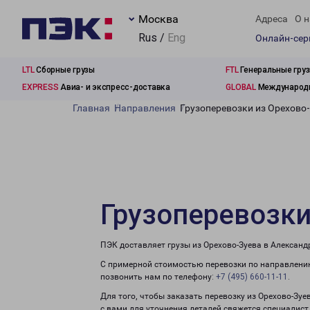
Москва
Адреса
О н
Rus /
Eng
Онлайн-се
LTL
Сборные грузы
FTL
Генеральные гру
EXPRESS
Авиа- и экспресс-доставка
GLOBAL
Международн
Главная
Направления
Грузоперевозки из Орехово
Грузоперевозки
ПЭК доставляет грузы из Орехово-Зуева в Александ
С примерной стоимостью перевозки по направлению
позвонить нам по телефону:
+7 (495) 660-11-11
.
Для того, чтобы заказать перевозку из Орехово-Зу
с вами для уточнения деталей свяжется специалист