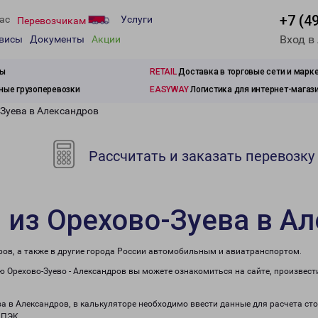
+7 (4
ас
Услуги
Перевозчикам
Вход в
рвисы
Документы
Акции
зы
RETAIL
Доставка в торговые сети и марк
ые грузоперевозки
EASYWAY
Логистика для интернет-магаз
-Зуева в Александров
Рассчитать и заказать перевозку
 из Орехово-Зуева в А
ров, а также в другие города России автомобильным и авиатранспортом.
 Орехово-Зуево - Александров вы можете ознакомиться на сайте, произвес
ева в Александров, в калькуляторе необходимо ввести данные для расчета ст
 ПЭК.