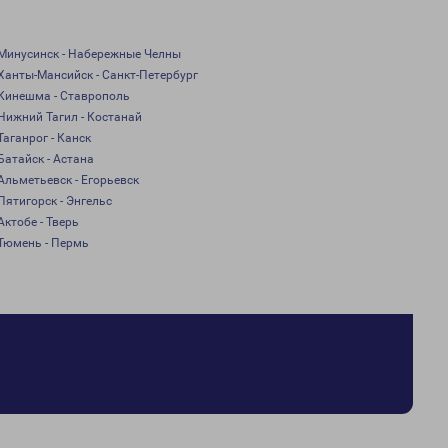
Минусинск - Набережные Челны
Ханты-Мансийск - Санкт-Петербург
Кинешма - Ставрополь
Нижний Тагил - Костанай
Таганрог - Канск
Батайск - Астана
Альметьевск - Егорьевск
Пятигорск - Энгельс
Актобе - Тверь
Тюмень - Пермь