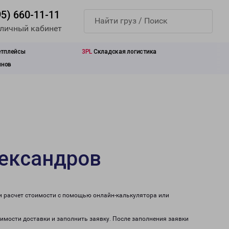
95) 660-11-11
 личный кабинет
етплейсы
3PL
Складская логистика
инов
лександров
ти расчет стоимости с помощью онлайн-калькулятора или
оимости доставки и заполнить заявку. После заполнения заявки