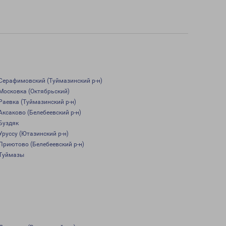
Серафимовский (Туймазинский р-н)
Московка (Октябрьский)
Раевка (Туймазинский р-н)
Аксаково (Белебеевский р-н)
Буздяк
Уруссу (Ютазинский р-н)
Приютово (Белебеевский р-н)
Туймазы