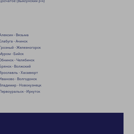
Досчатое (Выксунский р-н)
Алексин - Вязьма
Елабуга - Ачинск
Грозный - Железногорск
Муром - Бийск
Обнинск - Челябинск
Брянск - Волжский
Ярославль - Хасавюрт
Иваново - Волгодонск
Владимир - Новокузнецк
Первоуральск - Иркутск