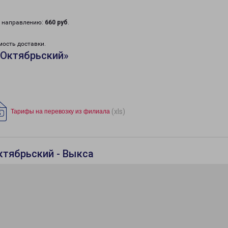
у направлению:
660 руб
.
мость доставки.
«Октябрьский»
(xls)
Тарифы на перевозку из филиала
ктябрьский - Выкса