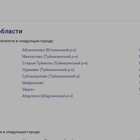
области
твляется в следующие города:
Абсалямово (Ютазинский р-н)
Максютово (Туймазинский р-н)
Старые Туймазы (Туймазинский р-н)
Нуркеево (Туймазинский р-н)
Субханкулово (Туймазинский р)
Шафраново
Шаран
Абдулино (Абдулинский р-н)
и
я в следующие города: