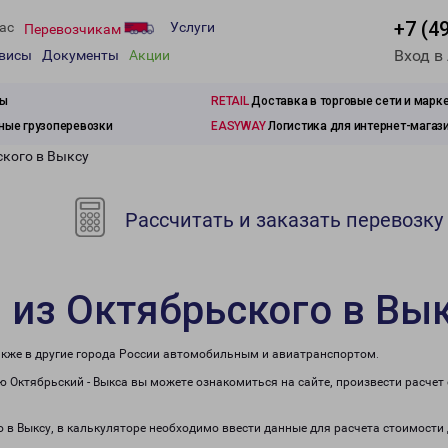
+7 (4
ас
Услуги
Перевозчикам
Вход в
рвисы
Документы
Акции
зы
RETAIL
Доставка в торговые сети и марк
ые грузоперевозки
EASYWAY
Логистика для интернет-магаз
ского в Выксу
Рассчитать и заказать перевозку
 из Октябрьского в Вы
также в другие города России автомобильным и авиатранспортом.
 Октябрьский - Выкса вы можете ознакомиться на сайте, произвести расче
о в Выксу, в калькуляторе необходимо ввести данные для расчета стоимости