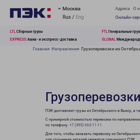
Москва
Адреса
О н
Rus /
Eng
Онлайн-се
LTL
Сборные грузы
FTL
Генеральные гру
EXPRESS
Авиа- и экспресс-доставка
GLOBAL
Международн
Главная
Направления
Грузоперевозки из Октябрь
Грузоперевозки
ПЭК доставляет грузы из Октябрьского в Выксу, а 
С примерной стоимостью перевозки по направлению
по телефону:
+7 (495) 660-11-11
.
Для того, чтобы заказать перевозку из Октябрьског
для уточнения деталей свяжется специалист ПЭК.