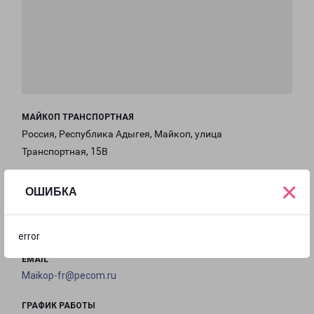
МАЙКОП ТРАНСПОРТНАЯ
Россия, Республика Адыгея, Майкоп, улица
Транспортная, 15В
×
на карте
ОШИБКА
ТЕЛЕФОН
+7(8772) 21-02-41
error
EMAIL
Maikop-fr@pecom.ru
ГРАФИК РАБОТЫ