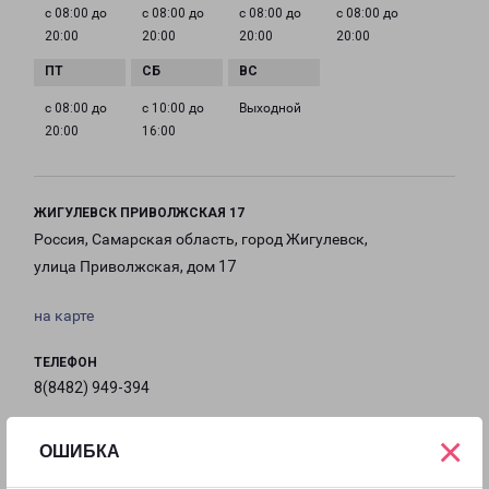
с 08:00 до
с 08:00 до
с 08:00 до
с 08:00 до
20:00
20:00
20:00
20:00
с 08:00 до
с 10:00 до
Выходной
20:00
16:00
ЖИГУЛЕВСК ПРИВОЛЖСКАЯ 17
Россия, Самарская область, город Жигулевск,
улица Приволжская, дом 17
на карте
ТЕЛЕФОН
8(8482) 949-394
EMAIL
×
ОШИБКА
tolyatti@pecom.ru