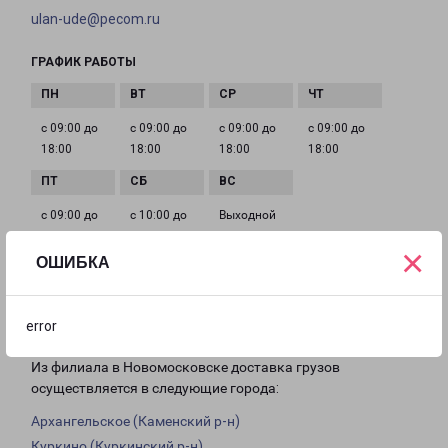
ulan-ude@pecom.ru
ГРАФИК РАБОТЫ
с 09:00 до
с 09:00 до
с 09:00 до
с 09:00 до
18:00
18:00
18:00
18:00
с 09:00 до
с 10:00 до
Выходной
18:00
16:00
×
ОШИБКА
Доставка из Новомосковска по
error
области
Из филиала в Новомосковске доставка грузов
осуществляется в следующие города:
Архангельское (Каменский р-н)
Куркино (Куркинский р-н)