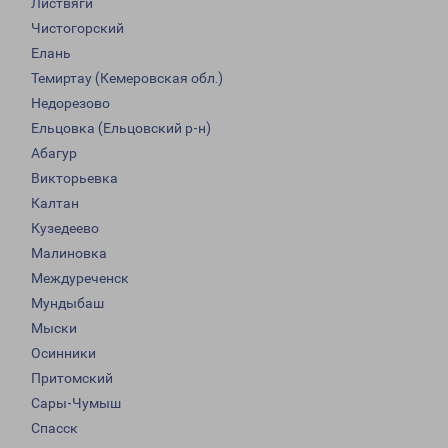
Листвяги
Чистогорский
Елань
Темиртау (Кемеровская обл.)
Недорезово
Ельцовка (Ельцовский р-н)
Абагур
Викторьевка
Калтан
Кузедеево
Малиновка
Междуреченск
Мундыбаш
Мыски
Осинники
Притомский
Сары-Чумыш
Спасск