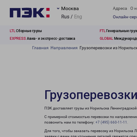
Москва
Адреса
О н
Rus /
Eng
Онлайн-се
LTL
Сборные грузы
FTL
Генеральные гру
EXPRESS
Авиа- и экспресс-доставка
GLOBAL
Международн
Главная
Направления
Грузоперевозки из Норильс
Грузоперевозки
ПЭК доставляет грузы из Норильска Ленинградской
С примерной стоимостью перевозки по направлению
позвонить нам по телефону:
+7 (495) 660-11-11
.
Для того, чтобы заказать перевозку из Норильска 
заявки с вами для уточнения деталей свяжется спе