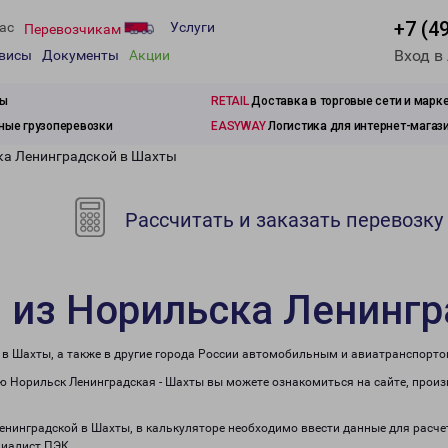
+7 (4
ас
Услуги
Перевозчикам
Вход в
рвисы
Документы
Акции
зы
RETAIL
Доставка в торговые сети и марк
ые грузоперевозки
EASYWAY
Логистика для интернет-магаз
ка Ленинградской в Шахты
Рассчитать и заказать перевозку
 из Норильска Ленинг
 в Шахты, а также в другие города России автомобильным и авиатранспорто
 Норильск Ленинградская - Шахты вы можете ознакомиться на сайте, произ
Ленинградской в Шахты, в калькуляторе необходимо ввести данные для расче
циалист ПЭК.