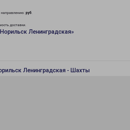
у направлению:
руб
.
мость доставки.
«Норильск Ленинградская»
орильск Ленинградская - Шахты