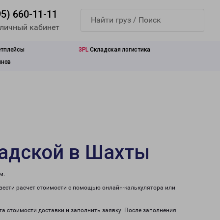
95) 660-11-11
 личный кабинет
етплейсы
3PL
Складская логистика
инов
радской в Шахты
м.
вести расчет стоимости с помощью онлайн-калькулятора или
та стоимости доставки и заполнить заявку. После заполнения