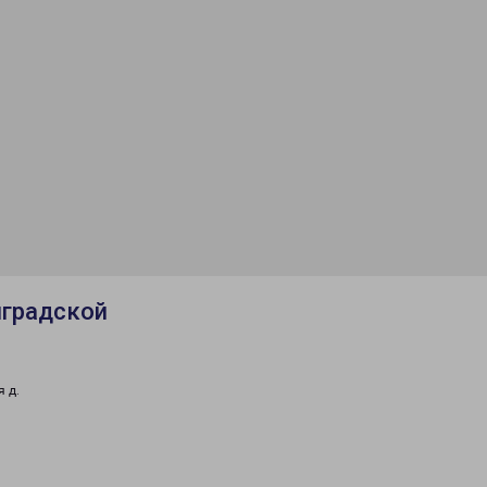
нградской
 д.