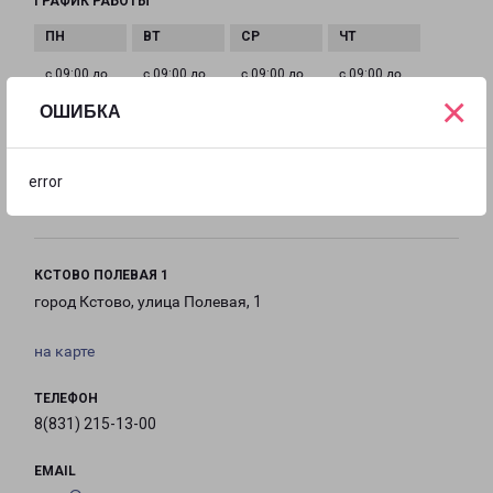
ГРАФИК РАБОТЫ
с 09:00 до
с 09:00 до
с 09:00 до
с 09:00 до
×
21:00
21:00
21:00
21:00
ОШИБКА
с 09:00 до
с 09:00 до
с 09:00 до
error
21:00
21:00
21:00
КСТОВО ПОЛЕВАЯ 1
город Кстово, улица Полевая, 1
на карте
ТЕЛЕФОН
8(831) 215-13-00
EMAIL