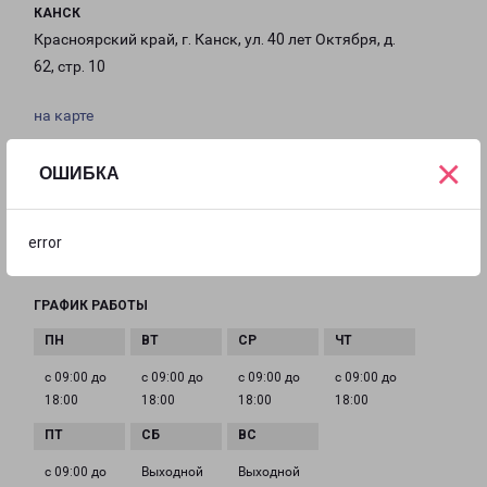
КАНСК
Красноярский край, г. Канск, ул. 40 лет Октября, д.
62, стр. 10
на карте
×
ТЕЛЕФОН
ОШИБКА
+7 (39161) 631-26
EMAIL
error
kansk-fr@pecom.ru
ГРАФИК РАБОТЫ
с 09:00 до
с 09:00 до
с 09:00 до
с 09:00 до
18:00
18:00
18:00
18:00
с 09:00 до
Выходной
Выходной