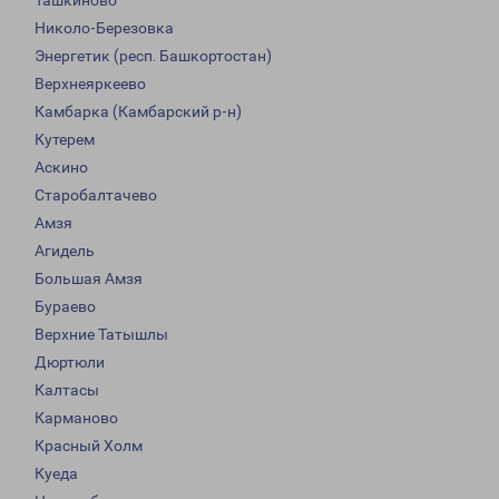
Ташкиново
Николо-Березовка
Энергетик (респ. Башкортостан)
Верхнеяркеево
Камбарка (Камбарский р-н)
Кутерем
Аскино
Старобалтачево
Амзя
Агидель
Большая Амзя
Бураево
Верхние Татышлы
Дюртюли
Калтасы
Карманово
Красный Холм
Куеда