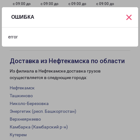
с 09:00 до
с 09:00 до
с 09:00 до
с 09:00 до
20:00
20:00
20:00
20:00
×
ОШИБКА
с 09:00 до
с 10:00 до
Выходной
error
20:00
19:00
Доставка из Нефтекамска по области
Из филиала в Нефтекамске доставка грузов
осуществляется в следующие города:
Нефтекамск
Ташкиново
Николо-Березовка
Энергетик (респ. Башкортостан)
Верхнеяркеево
Камбарка (Камбарский р-н)
Кутерем