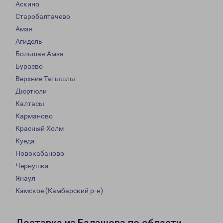
Аскино
Старобалтачево
Амзя
Агидель
Большая Амзя
Бураево
Верхние Татышлы
Дюртюли
Калтасы
Карманово
Красный Холм
Куеда
Новокабаново
Чернушка
Янаул
Камское (Камбарский р-н)