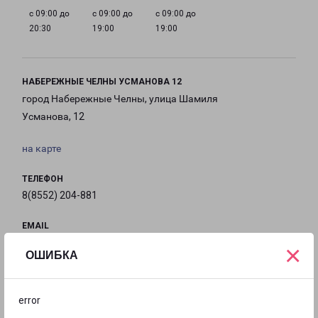
с 09:00 до
с 09:00 до
с 09:00 до
20:30
19:00
19:00
НАБЕРЕЖНЫЕ ЧЕЛНЫ УСМАНОВА 12
город Набережные Челны, улица Шамиля
Усманова, 12
на карте
ТЕЛЕФОН
8(8552) 204-881
EMAIL
nch@pecom.ru
×
ОШИБКА
ГРАФИК РАБОТЫ
error