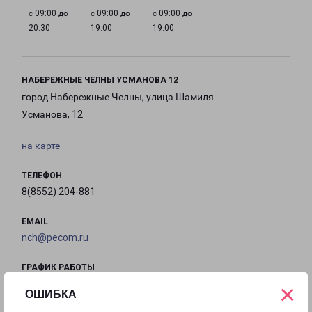
с 09:00 до
с 09:00 до
с 09:00 до
20:30
19:00
19:00
НАБЕРЕЖНЫЕ ЧЕЛНЫ УСМАНОВА 12
город Набережные Челны, улица Шамиля
Усманова, 12
на карте
ТЕЛЕФОН
8(8552) 204-881
EMAIL
nch@pecom.ru
ГРАФИК РАБОТЫ
×
ОШИБКА