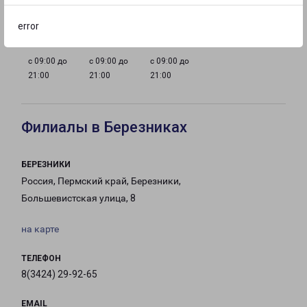
с 09:00 до
с 09:00 до
с 09:00 до
с 09:00 до
21:00
21:00
21:00
21:00
error
с 09:00 до
с 09:00 до
с 09:00 до
21:00
21:00
21:00
Филиалы в Березниках
БЕРЕЗНИКИ
Россия, Пермский край, Березники,
Большевистская улица, 8
на карте
ТЕЛЕФОН
8(3424) 29-92-65
EMAIL