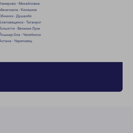
Кемерово - Михайловка
Махачкала - Кинешма
Обнинск - Душанбе
Благовещенск - Таганрог
Тольятти - Великие Луки
Йошкар-Ола - Челябинск
Астана - Череповец