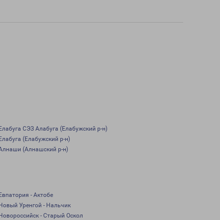
Елабуга СЭЗ Алабуга (Елабужский р-н)
Елабуга (Елабужский р-н)
Алнаши (Алнашский р-н)
Евпатория - Актобе
Новый Уренгой - Нальчик
Новороссийск - Старый Оскол