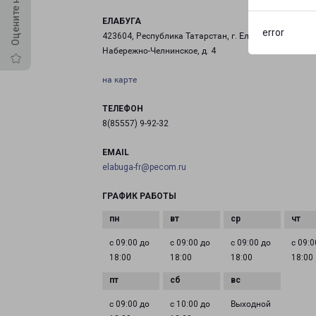
ЕЛАБУГА
error
423604, Республика Татарстан, г. Елабуга, ш.
Набережно-Челнинское, д. 4
на карте
ТЕЛЕФОН
8(85557) 9-92-32
EMAIL
elabuga-fr@pecom.ru
ГРАФИК РАБОТЫ
с 09:00 до
с 09:00 до
с 09:00 до
с 09:0
18:00
18:00
18:00
18:00
с 09:00 до
с 10:00 до
Выходной