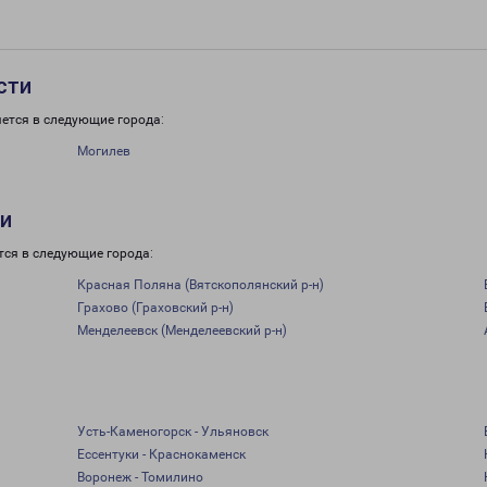
сти
ется в следующие города:
Могилев
ти
тся в следующие города:
Красная Поляна (Вятскополянский р-н)
Грахово (Граховский р-н)
Менделеевск (Менделеевский р-н)
Усть-Каменогорск - Ульяновск
Ессентуки - Краснокаменск
Воронеж - Томилино