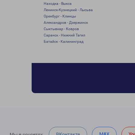
Находка - Выкса
Ленинск-Кузнецкий - Лысьва
Оренбург - Клинцы
Александров - Дзержинск
Сыктывкар - Ковров
Саранск - Нижний Тагил
Батайск - Калининград
ВКонтакте
MAX
Yo
Мы в соцсетях