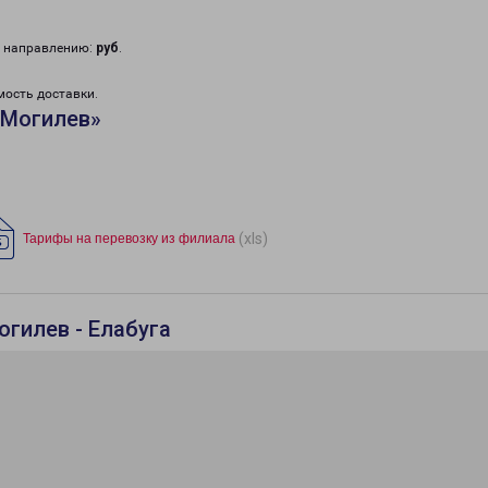
у направлению:
руб
.
мость доставки.
«Могилев»
(xls)
Тарифы на перевозку из филиала
огилев - Елабуга