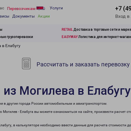
+7 (4
ас
Услуги
Перевозчикам
Вход в
рвисы
Документы
Акции
зы
RETAIL
Доставка в торговые сети и марк
ые грузоперевозки
EASYWAY
Логистика для интернет-магаз
 в Елабугу
Рассчитать и заказать перевозку
 из Могилева в Елабугу
кже в другие города России автомобильным и авиатранспортом.
 Могилев - Елабуга вы можете ознакомиться на сайте, произвести расчет 
Елабугу, в калькуляторе необходимо ввести данные для расчета стоимости д