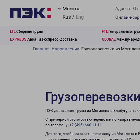
Москва
Адреса
О н
Rus /
Eng
Онлайн-се
LTL
Сборные грузы
FTL
Генеральные гру
EXPRESS
Авиа- и экспресс-доставка
GLOBAL
Международн
Главная
Направления
Грузоперевозки из Могилева
Грузоперевозки
ПЭК доставляет грузы из Могилева в Елабугу, а та
С примерной стоимостью перевозки по направлению
по телефону:
+7 (495) 660-11-11
.
Для того, чтобы заказать перевозку из Могилева в 
для уточнения деталей свяжется специалист ПЭК.