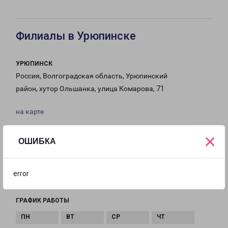
Филиалы в Урюпинске
УРЮПИНСК
Россия, Волгоградская область, Урюпинский
район, хутор Ольшанка, улица Комарова, 71
на карте
ТЕЛЕФОН
×
ОШИБКА
8 (84442)3-12-00
EMAIL
error
uryupinsk@pecom.ru
ГРАФИК РАБОТЫ