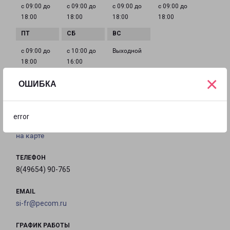
с 09:00 до
с 09:00 до
с 09:00 до
с 09:00 до
18:00
18:00
18:00
18:00
с 09:00 до
с 10:00 до
Выходной
18:00
16:00
×
ОШИБКА
СЕРГИЕВ ПОСАД ЦЕНТРАЛЬНАЯ 9А
Сергиев Посад город, улица Центральная, 9А
error
на карте
ТЕЛЕФОН
8(49654) 90-765
EMAIL
si-fr@pecom.ru
ГРАФИК РАБОТЫ