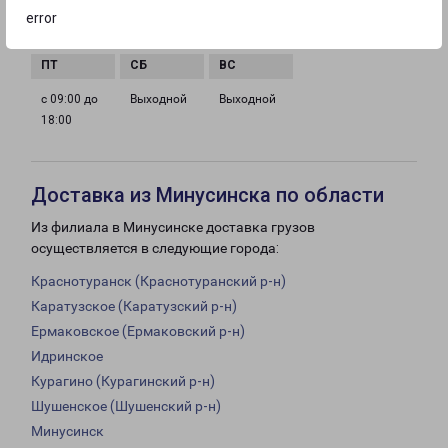
с 09:00 до
с 09:00 до
с 09:00 до
с 09:00 до
error
18:00
18:00
18:00
18:00
с 09:00 до
Выходной
Выходной
18:00
Доставка из Минусинска по области
Из филиала в Минусинске доставка грузов
осуществляется в следующие города:
Краснотуранск (Краснотуранский р-н)
Каратузское (Каратузский р-н)
Ермаковское (Ермаковский р-н)
Идринское
Курагино (Курагинский р-н)
Шушенское (Шушенский р-н)
Минусинск