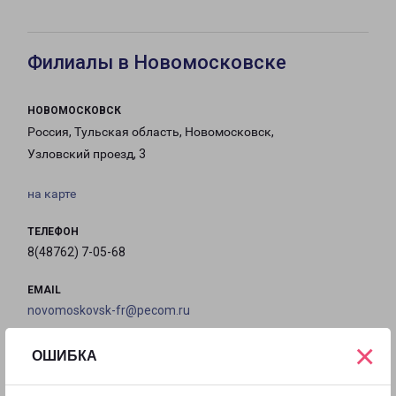
Филиалы в Новомосковске
НОВОМОСКОВСК
Россия, Тульская область, Новомосковск,
Узловский проезд, 3
на карте
ТЕЛЕФОН
8(48762) 7-05-68
EMAIL
novomoskovsk-fr@pecom.ru
×
ГРАФИК РАБОТЫ
ОШИБКА