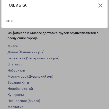
×
с 09:00 до
с 10:00 до
Выходной
ОШИБКА
18:00
16:00
error
Доставка из Миасса по области
Из филиала в Миассе доставка грузов осуществляется в
следующие города:
Миасс
Дуван (Дуванский р-н)
Барановка (Чебаркульский р-н)
Златоуст
Чебаркуль
Месягутово (Дуванский р-н)
Верхние Киги
Новобелокатай
Кундравы
Черновское (Миасс)
Магнитка