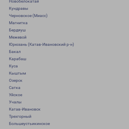
Новобелокатай
Кундравы
Черновское (Миасс)
Магнитка
Бердяуш
Межевой
Юрюзань (Катав-Ивановский р-н)
Бакал
Карабаш
Куса
Кыштым
Озерск
Сатка
Уйское
Учалы
Катав-Ивановск
Трехгорный
Большеустьикинское