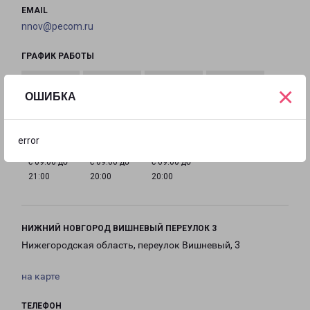
EMAIL
nnov@pecom.ru
ГРАФИК РАБОТЫ
×
ОШИБКА
с 09:00 до
с 09:00 до
с 09:00 до
с 09:00 до
21:00
21:00
21:00
21:00
error
с 09:00 до
с 09:00 до
с 09:00 до
21:00
20:00
20:00
НИЖНИЙ НОВГОРОД ВИШНЕВЫЙ ПЕРЕУЛОК 3
Нижегородская область, переулок Вишневый, 3
на карте
ТЕЛЕФОН