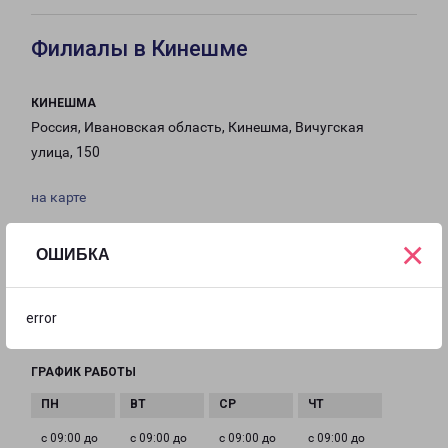
Филиалы в Кинешме
КИНЕШМА
Россия, Ивановская область, Кинешма, Вичугская
улица, 150
на карте
×
ТЕЛЕФОН
ОШИБКА
8(4932) 260-292
EMAIL
error
Kineshma@pecom.ru
ГРАФИК РАБОТЫ
с 09:00 до
с 09:00 до
с 09:00 до
с 09:00 до